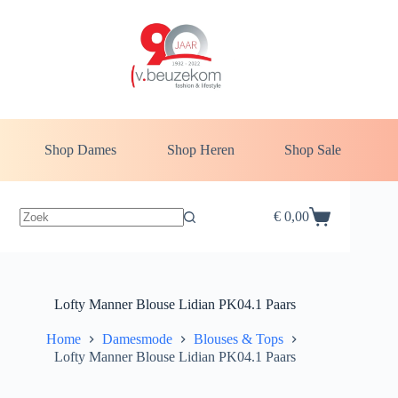
Ga
naar
de
inhoud
Shop Dames
Shop Heren
Shop Sale
€
0,00
Winkelwagen
Lofty Manner Blouse Lidian PK04.1 Paars
Home
Damesmode
Blouses & Tops
Lofty Manner Blouse Lidian PK04.1 Paars