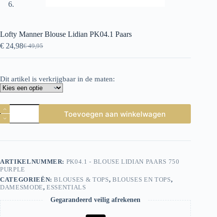
Lofty Manner Blouse Lidian PK04.1 Paars
€
24,98
€
49,95
Oorspronkelijke
Huidige
prijs
prijs
was:
is:
€ 49,95.
€ 24,98.
Dit artikel is verkrijgbaar in de maten:
Lofty
Toevoegen aan winkelwagen
Manner
Blouse
Lidian
PK04.1
Paars
aantal
ARTIKELNUMMER:
PK04.1 - BLOUSE LIDIAN PAARS 750
PURPLE
CATEGORIEËN:
BLOUSES & TOPS
,
BLOUSES EN TOPS
,
DAMESMODE
,
ESSENTIALS
Gegarandeerd veilig afrekenen