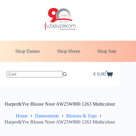
Ga
naar
de
inhoud
Shop Dames
Shop Heren
Shop Sale
€
0,00
Winkelwagen
Harper&Yve Blouse Noor AW25W800 1263 Multicolour
Home
Damesmode
Blouses & Tops
Harper&Yve Blouse Noor AW25W800 1263 Multicolour