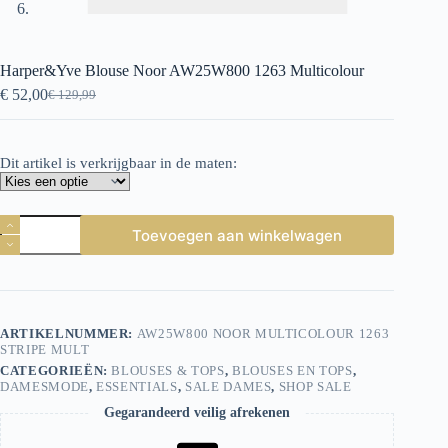
Harper&Yve Blouse Noor AW25W800 1263 Multicolour
€
52,00
€
129,99
Oorspronkelijke
Huidige
prijs
prijs
was:
is:
€ 129,99.
€ 52,00.
Dit artikel is verkrijgbaar in de maten:
Harper&Yve
Toevoegen aan winkelwagen
Blouse
Noor
AW25W800
1263
Multicolour
aantal
ARTIKELNUMMER:
AW25W800 NOOR MULTICOLOUR 1263
STRIPE MULT
CATEGORIEËN:
BLOUSES & TOPS
,
BLOUSES EN TOPS
,
DAMESMODE
,
ESSENTIALS
,
SALE DAMES
,
SHOP SALE
Gegarandeerd veilig afrekenen