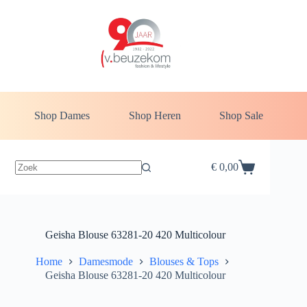
Ga
naar
de
inhoud
Shop Dames
Shop Heren
Shop Sale
€
0,00
Winkelwagen
Geisha Blouse 63281-20 420 Multicolour
Home
Damesmode
Blouses & Tops
Geisha Blouse 63281-20 420 Multicolour