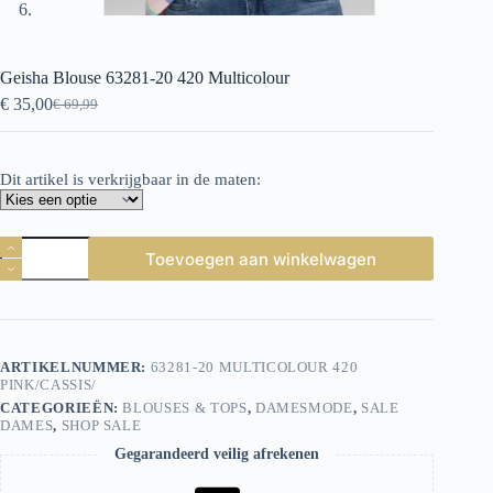
Geisha Blouse 63281-20 420 Multicolour
€
35,00
€
69,99
Oorspronkelijke
Huidige
prijs
prijs
was:
is:
€ 69,99.
€ 35,00.
Dit artikel is verkrijgbaar in de maten:
Geisha
Toevoegen aan winkelwagen
Blouse
63281-
20
420
Multicolour
aantal
ARTIKELNUMMER:
63281-20 MULTICOLOUR 420
PINK/CASSIS/
CATEGORIEËN:
BLOUSES & TOPS
,
DAMESMODE
,
SALE
DAMES
,
SHOP SALE
Gegarandeerd veilig afrekenen