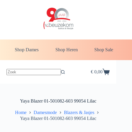
Ga
naar
de
inhoud
Shop Dames
Shop Heren
Shop Sale
€
0,00
Winkelwagen
Yaya Blazer 01-501082-603 99054 Lilac
Home
Damesmode
Blazers & Jasjes
Yaya Blazer 01-501082-603 99054 Lilac