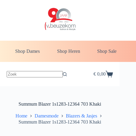
Ga
naar
de
inhoud
Shop Dames
Shop Heren
Shop Sale
€
0,00
Winkelwagen
Summum Blazer 1s1283-12364 703 Khaki
Home
Damesmode
Blazers & Jasjes
Summum Blazer 1s1283-12364 703 Khaki