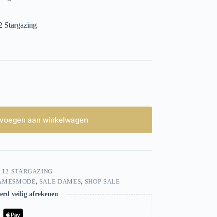
2 Stargazing
voegen aan winkelwagen
112 STARGAZING
AMESMODE
,
SALE DAMES
,
SHOP SALE
rd veilig afrekenen