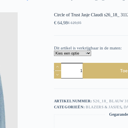
Circle of Trust Jasje Claudi s26_18_ 311
€
64,98
€
129,95
Oorspronkelijke
Huidige
prijs
prijs
was:
is:
€ 129,95.
€ 64,98.
Dit artikel is verkrijgbaar in de maten:
Circle
of
Toe
Trust
Jasje
Claudi
s26_18_
3112
Stargazing
ARTIKELNUMMER:
S26_18_ BLAUW 3
aantal
CATEGORIEËN:
BLAZERS & JASJES
,
D
Gegarandee