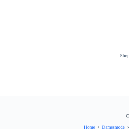
Ga
naar
de
inhoud
Sho
C
Home
Damesmode