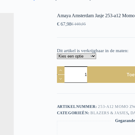
Amaya Amsterdam Jasje 253-a12 Momo
€
67,98
€
169,95
Oorspronkelijke
Huidige
prijs
prijs
was:
is:
€ 169,95.
€ 67,98.
Dit artikel is verkrijgbaar in de maten:
Amaya
Amsterdam
Toe
Jasje
253-
a12
Momo
Zwart
aantal
ARTIKELNUMMER:
253-A12 MOMO Z
CATEGORIEËN:
BLAZERS & JASJES
,
D
Gegarandee