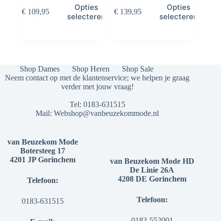
Dit
Dit
Opties
Opties
€
109,95
€
139,95
product
product
selecteren
selecteren
heeft
heeft
meerdere
meerdere
variaties.
variaties.
Deze
Deze
optie
optie
kan
kan
Shop Dames
Shop Heren
Shop Sale
gekozen
gekozen
Neem contact op met de klantenservice; we helpen je graag
worden
worden
verder met jouw vraag!
op
op
de
de
Tel:
0183-631515
productpagina
productpagina
Mail:
Webshop@vanbeuzekommode.nl
van Beuzekom Mode
Botersteeg 17
4201 JP Gorinchem
van Beuzekom Mode HD
De Linie 26A
4208 DE Gorinchem
Telefoon:
Telefoon:
0183-631515
0183-552001