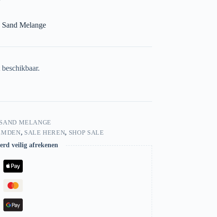
3 Sand Melange
t beschikbaar.
3 SAND MELANGE
EMDEN
,
SALE HEREN
,
SHOP SALE
rd veilig afrekenen