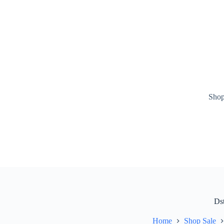
Ga
naar
de
inhoud
Sho
Ds
Home
Shop Sale